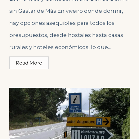
sin Gastar de Más En viveiro donde dormir,
hay opciones asequibles para todos los
presupuestos, desde hostales hasta casas
rurales y hoteles económicos, lo que...
Read More