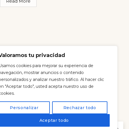
Read More
Valoramos tu privacidad
Usamos cookies para mejorar su experiencia de
navegación, mostrar anuncios o contenido
98 259 25 64
personalizados y analizar nuestro tráfico. Al hacer clic
Calle Prada, 1, 27870 Xove, Lugo
en "Aceptar todo", usted acepta nuestro uso de
cookies.
Osfaroles@gmail.com
Personalizar
Rechazar todo
@osfaroleshostel
Aceptar todo
Blog
EN