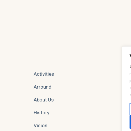
Activities
Arround
About Us
History
Vision