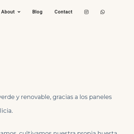
About
Blog
Contact
rde y renovable, gracias a los paneles
icia.
lamos, cultivamos nuestra propia huerta