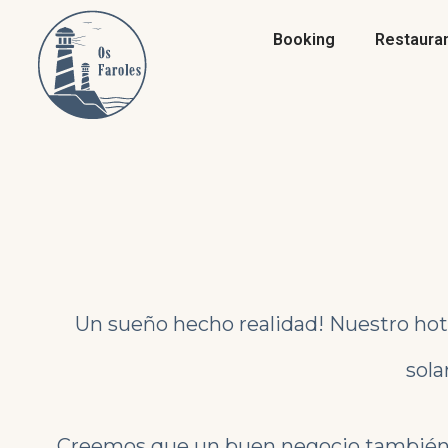
Booking
Restaura
Un sueño hecho realidad! Nuestro hote
sola
Creemos que un buen negocio también de