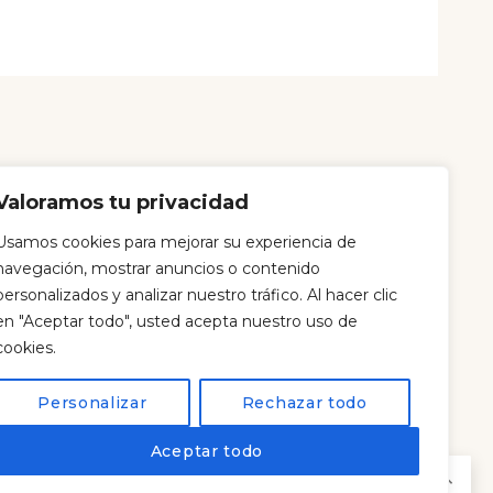
Valoramos tu privacidad
Usamos cookies para mejorar su experiencia de
navegación, mostrar anuncios o contenido
98 259 25 64
personalizados y analizar nuestro tráfico. Al hacer clic
Calle Prada, 1, 27870 Xove, Lugo
en "Aceptar todo", usted acepta nuestro uso de
cookies.
Osfaroles@gmail.com
Personalizar
Rechazar todo
@osfaroleshostel
Aceptar todo
Blog
EN