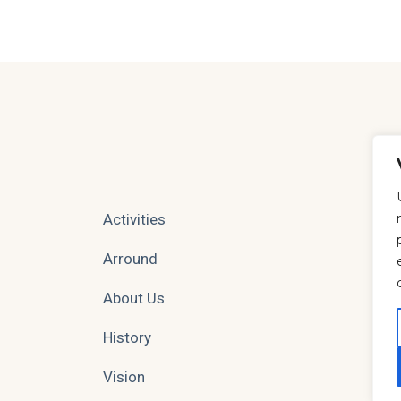
Activities
Arround
About Us
History
Vision