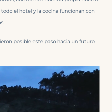
 todo el hotel y la cocina funcionan con
os
eron posible este paso hacia un futuro