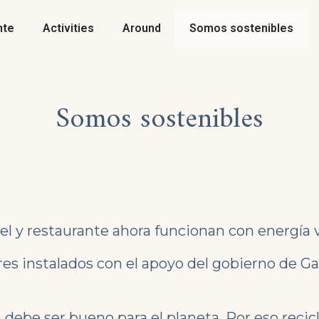
nte
Activities
Around
Somos sostenibles
Somos sostenibles
l y restaurante ahora funcionan con energía ve
res instalados con el apoyo del gobierno de Gal
be ser bueno para el planeta. Por eso recic