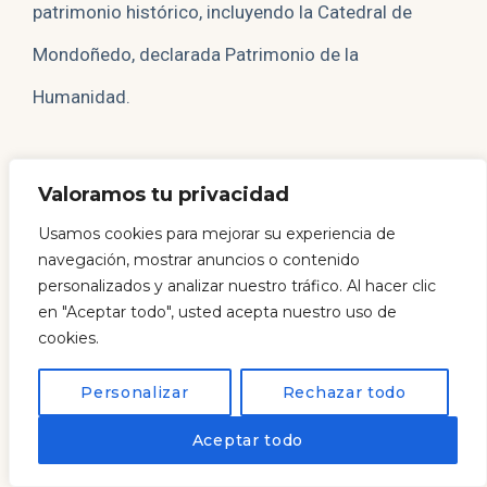
patrimonio histórico, incluyendo la Catedral de
Mondoñedo, declarada Patrimonio de la
Humanidad.
Zonas de Estacionamiento
Valoramos tu privacidad
Usamos cookies para mejorar su experiencia de
Área de Autocaravanas de Mondoñedo
: Ofrece
navegación, mostrar anuncios o contenido
servicios completos incluyendo electricidad, agua
personalizados y analizar nuestro tráfico. Al hacer clic
en "Aceptar todo", usted acepta nuestro uso de
potable y vaciado de aguas grises y negras. Está
cookies.
ubicado cerca del centro histórico.
Personalizar
Rechazar todo
EN
Aceptar todo